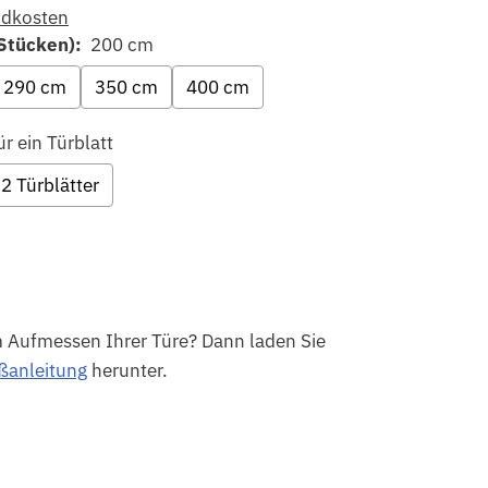
ndkosten
Stücken):
200 cm
290 cm
350 cm
400 cm
ür ein Türblatt
 2 Türblätter
m Aufmessen Ihrer Türe? Dann laden Sie
anleitung
herunter.
the price