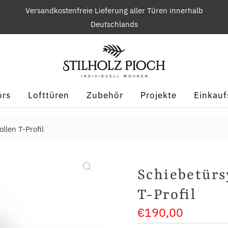
Versandkostenfreie Lieferung aller Türen innerhalb
Deutschlands
ors
Lofttüren
Zubehör
Projekte
Einkauf
llen T-Profil
Schiebetürs
T-Profil
€190,00
Regulärer
Preis