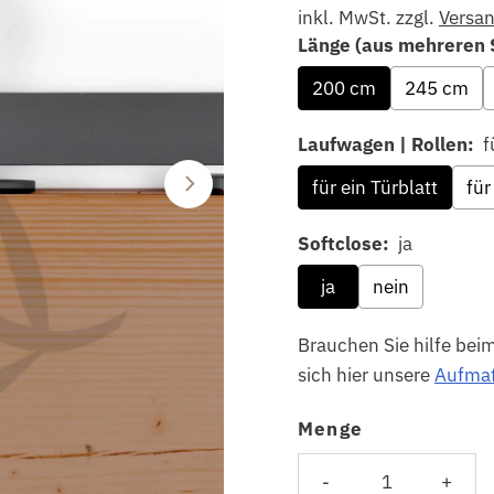
inkl. MwSt. zzgl.
Versa
Länge (aus mehreren 
200 cm
245 cm
Laufwagen | Rollen:
f
für ein Türblatt
für
Softclose:
ja
ja
nein
Brauchen Sie hilfe bei
sich hier unsere
Aufmaß
Menge
Selection will add
to 
-
+