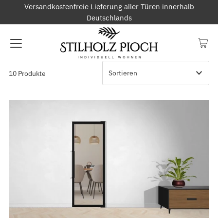
Versandkostenfreie Lieferung aller Türen innerhalb
Deutschlands
10 Produkte
Ausgewählt
Am relevantesten
meistverkauft
Alphabetisch, A-Z
Alphabetisch, Z-A
Preis, niedrig nach hoch
Preis, hoch nach niedrig
Datum, alt zu neu