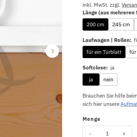
inkl. MwSt. zzgl.
Versa
Länge (aus mehreren 
200 cm
245 cm
Laufwagen | Rollen:
f
für ein Türblatt
für
Softclose:
ja
ja
nein
Brauchen Sie hilfe bei
sich hier unsere
Aufmaß
Menge
Selection will add
to 
-
+