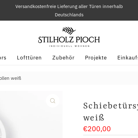
Versandkostenfreie Lieferung aller Türen innerhalb
Deutschlands
ors
Lofttüren
Zubehör
Projekte
Einkauf
ollen weiß
Schiebetürs
weiß
€200,00
Regulärer
Preis