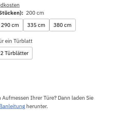
ndkosten
Stücken):
200 cm
290 cm
335 cm
380 cm
ür ein Türblatt
 2 Türblätter
m Aufmessen Ihrer Türe? Dann laden Sie
anleitung
herunter.
the price