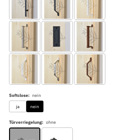
Softclose:
nein
ja
nein
Türverriegelung:
ohne