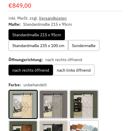
€849,00
Regulärer
Preis
inkl. MwSt. zzgl.
Versandkosten
Maße:
Standardmaße 215 x 95cm
Standardmaße 215 x 95cm
Standardmaße 235 x 100 cm
Sondermaße
Öffnungsrichtung:
nach rechts öffnend
nach rechts öffnend
nach links öffnend
Farbe:
unbehandelt