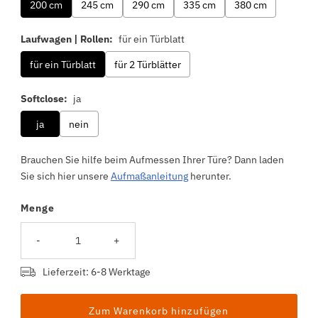
200 cm
245 cm
290 cm
335 cm
380 cm
Laufwagen | Rollen:
für ein Türblatt
für ein Türblatt
für 2 Türblätter
Softclose:
ja
ja
nein
Brauchen Sie hilfe beim Aufmessen Ihrer Türe? Dann laden
Sie sich hier unsere
Aufmaßanleitung
herunter.
Menge
Selection will add
to the price
-
+
Lieferzeit: 6-8 Werktage