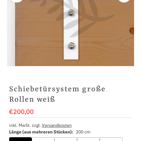
Schiebetürsystem große
Rollen weiß
€200,00
Regulärer
Preis
inkl. MwSt. zzgl.
Versandkosten
Länge (aus mehreren Stücken):
200 cm