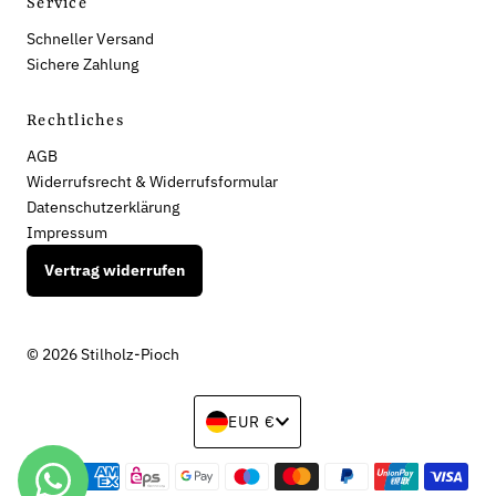
Service
Schneller Versand
Sichere Zahlung
Rechtliches
AGB
Widerrufsrecht & Widerrufsformular
Datenschutzerklärung
Impressum
Vertrag widerrufen
© 2026 Stilholz-Pioch
Währung
EUR €