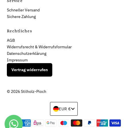
Service
Schneller Versand
Sichere Zahlung
Rechtliches
AGB
Widerrufsrecht & Widerrufsformular
Datenschutzerklärung
Impressum
Vertrag widerrufen
© 2026 Stilholz-Pioch
Währung
EUR €