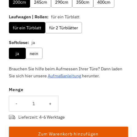
200cm
245cm
290cm
350cm
400cm
Laufwagen | Rollen:
für ein Türblatt
für ein Türblatt
für 2 Türblätter
Softclose:
ja
ja
nein
Brauchen Sie hilfe beim Aufmessen Ihrer Türe? Dann laden
Sie sich hier unsere
Aufmaßanleitung
herunter.
Menge
Selection will add
to the price
-
+
Lieferzeit: 4-6 Werktage