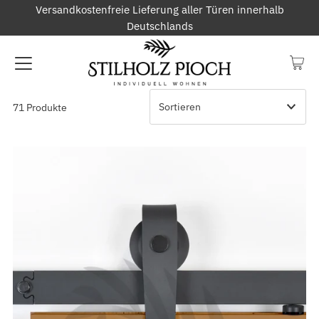
Versandkostenfreie Lieferung aller Türen innerhalb
Deutschlands
71 Produkte
Ausgewählt
Am relevantesten
meistverkauft
Alphabetisch, A-Z
Alphabetisch, Z-A
Preis, niedrig nach hoch
Preis, hoch nach niedrig
Datum, alt zu neu